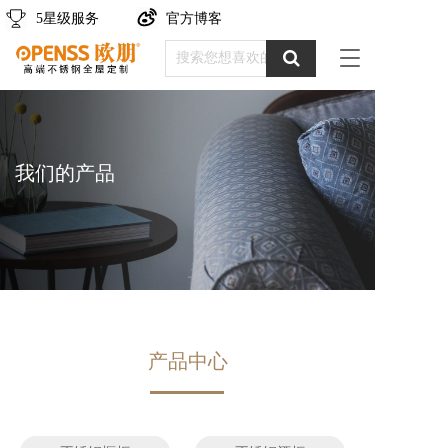
5星级服务
官方博客
T
o
g
g
l
e
我们的产品
n
a
v
i
g
a
t
i
o
n
产品中心