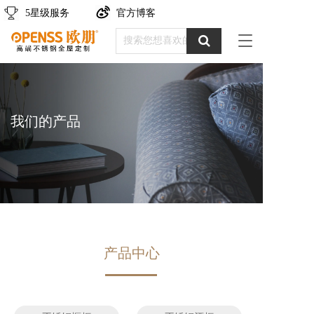
5星级服务
官方博客
T
o
g
g
l
e
我们的产品
n
a
v
i
g
a
t
i
o
n
产品中心