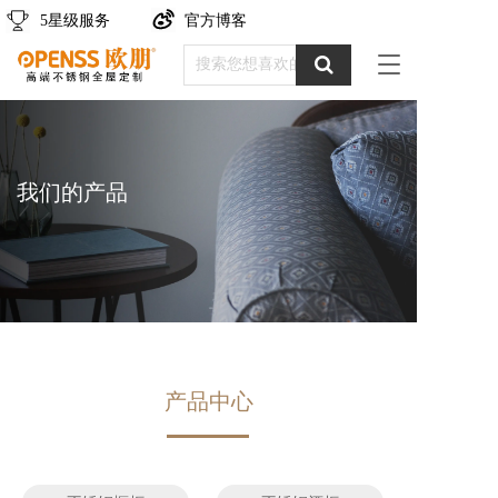
5星级服务
官方博客
T
o
g
g
l
e
我们的产品
n
a
v
i
g
a
t
i
o
n
产品中心