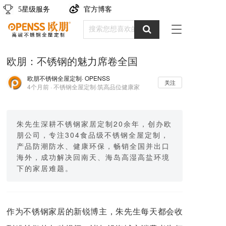
5星级服务
官方博客
T
o
g
欧朋：不锈钢的魅力席卷全国
g
l
欧朋不锈钢全屋定制
· OPENSS
e
关注
4个月前 · 不锈钢全屋定制·筑高品位健康家
n
a
v
i
朱先生深耕不锈钢家居定制20余年，创办欧
g
朋公司，专注304食品级不锈钢全屋定制，
a
产品防潮防水、健康环保，畅销全国并出口
t
海外，成功解决回南天、海岛高湿高盐环境
i
下的家居难题。
o
n
作为不锈钢家居的新锐博主，朱先生每天都会收