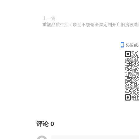
上一篇
长按或
评论
0