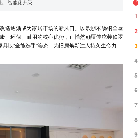
化、智能化升级。
1
改造逐渐成为家居市场的新风口。以欧朋不锈钢全屋
2
康、环保、耐用的核心优势，正悄然颠覆传统装修逻
3
家具以
“全能选手”姿态，为旧房焕新注入持久生命力。
4
5
6
7
8
9