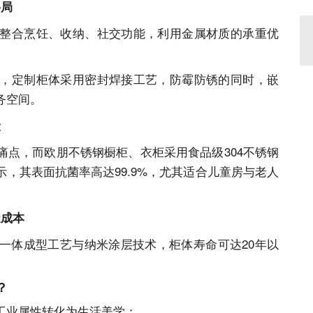
格局
整合烹饪、收纳、社交功能，利用金属材质的承重优
。
，定制柜体采用密封焊接工艺，防霉防锈的同时，嵌
务空间。
险
痛点，而欧朋不锈钢橱柜、衣柜采用食品级
304不锈钢
，其表面抗菌率高达99.9%，尤其适合儿童房与老人
造成本
一体成型工艺与纳米涂层技术，柜体寿命可达
20年以
？
工业属性转化为生活美学：