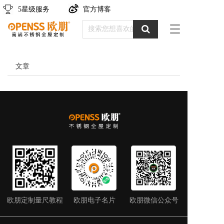
5星级服务
官方博客
T
o
g
g
文章
l
e
n
a
v
i
g
a
t
i
o
n
欧朋定制量尺教程
欧朋电子名片
欧朋微信公众号